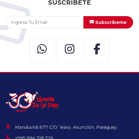
SUSCRÍBETE
Subscríbeme
Manduvirá 677 C/O´leary. Asunción, Paraguay.
+595 994 318 726