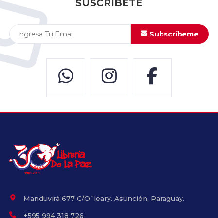
SUSCRÍBETE
Subscríbeme
Manduvirá 677 C/O´leary. Asunción, Paraguay.
+595 994 318 726