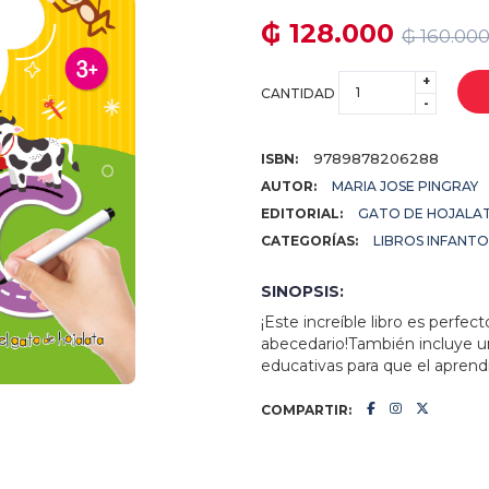
₲ 128.000
₲ 160.00
+
CANTIDAD
-
9789878206288
ISBN:
AUTOR:
MARIA JOSE PINGRAY
EDITORIAL:
GATO DE HOJALA
CATEGORÍAS:
LIBROS INFANTO
SINOPSIS:
¡Este increíble libro es perfect
abecedario!También incluye u
educativas para que el aprendi
COMPARTIR: