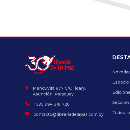
DEST
Noveda
Espacio 
Manduvirá 677 C/O´leary.
Edicion
Asunción, Paraguay.
Sección 
+595 994 318 726
Todos l
contacto@libreriadelapaz.com.py