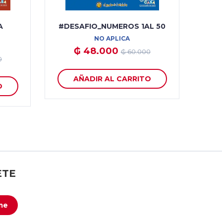
A
#DESAFIO_NUMEROS 1AL 50
NO APLICA
₲ 48.000
₲ 60.000
0
AÑADIR AL CARRITO
O
ETE
me