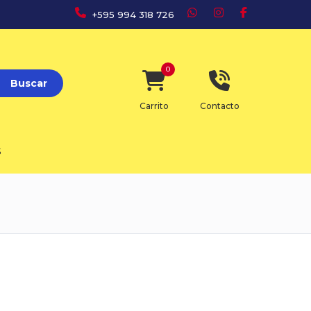
+595 994 318 726
0
Buscar
Carrito
Contacto
S