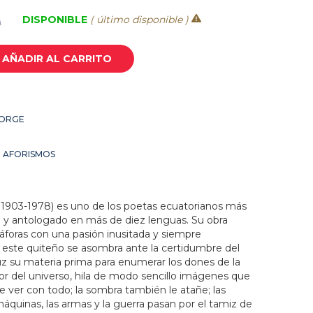
DISPONIBLE
( último disponible )
0
AÑADIR AL CARRITO
JORGE
- AFORISMOS
 1903-1978) es uno de los poetas ecuatorianos más
o y antologado en más de diez lenguas. Su obra
foras con una pasión inusitada y siempre
de este quiteño se asombra ante la certidumbre del
uz su materia prima para enumerar los dones de la
dor del universo, hila de modo sencillo imágenes que
e ver con todo; la sombra también le atañe; las
quinas, las armas y la guerra pasan por el tamiz de