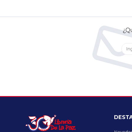
¿Qu
DEST
Noveda