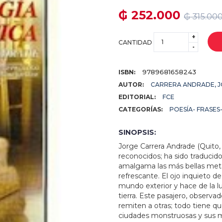
₲ 252.000
₲ 315.00
+
CANTIDAD
-
9789681658243
ISBN:
AUTOR:
CARRERA ANDRADE, 
EDITORIAL:
FCE
CATEGORÍAS:
POESÍA- FRASES
SINOPSIS:
Jorge Carrera Andrade (Quito,
reconocidos; ha sido traducid
amalgama las más bellas metá
refrescante. El ojo inquieto 
mundo exterior y hace de la l
tierra. Este pasajero, observa
remiten a otras; todo tiene qu
ciudades monstruosas y sus má