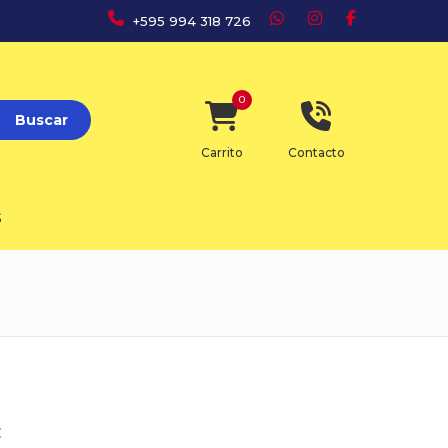
+595 994 318 726
0
Buscar
Carrito
Contacto
S
E