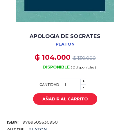
APOLOGIA DE SOCRATES
PLATON
₲ 104.000
₲ 130.000
DISPONIBLE
( 2 disponibles )
+
CANTIDAD
-
AÑADIR AL CARRITO
ISBN:
9789505630950
AUTOR:
PLATON