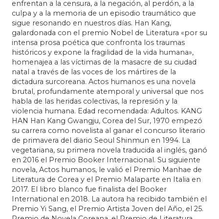
enfrentan a la censura, a la negación, al perdón, a la
culpa y a la memoria de un episodio traumático que
sigue resonando en nuestros días. Han Kang,
galardonada con el premio Nobel de Literatura «por su
intensa prosa poética que confronta los traumas
históricos y expone la fragilidad de la vida humana»,
homenajea a las víctimas de la masacre de su ciudad
natal a través de las voces de los mártires de la
dictadura surcoreana. Actos humanos es una novela
brutal, profundamente atemporal y universal que nos
habla de las heridas colectivas, la represión y la
violencia humana. Edad recomendada: Adultos. KANG
HAN Han Kang Gwangju, Corea del Sur, 1970 empezó
su carrera como novelista al ganar el concurso literario
de primavera del diario Seoul Shinmun en 1994. La
vegetariana, su primera novela traducida al inglés, ganó
en 2016 el Premio Booker Internacional. Su siguiente
novela, Actos humanos, le valió el Premio Manhae de
Literatura de Corea y el Premio Malaparte en Italia en
2017. El libro blanco fue finalista del Booker
International en 2018. La autora ha recibido también el
Premio Yi Sang, el Premio Artista Joven del Año, el 25.
Premio de Novela Coreana, el Premio de Literatura