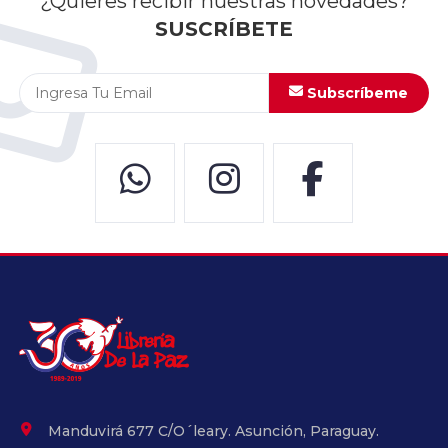
¿Quieres recibir nuestras novedades?
SUSCRÍBETE
Subscríbeme
Manduvirá 677 C/O´leary. Asunción, Paraguay.