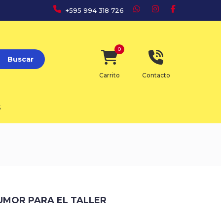
+595 994 318 726
0
Buscar
Carrito
Contacto
S
UMOR PARA EL TALLER