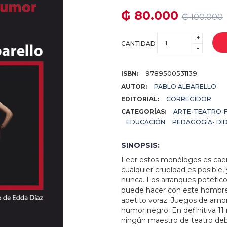
₲ 80.000
₲ 100.000
+
CANTIDAD
-
9789500531139
ISBN:
AUTOR:
PABLO ALBARELLO
EDITORIAL:
CORREGIDOR
CATEGORÍAS:
ARTE-TEATRO-F
EDUCACIÓN
PEDAGOGÍA- DI
SINOPSIS:
Leer estos monólogos es caers
cualquier crueldad es posible,
nunca. Los arranques potético
puede hacer con este hombre 
apetito voraz. Juegos de amor
humor negro. En definitiva 11
ningún maestro de teatro de