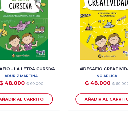
FIO - LA LETRA CURSIVA
#DESAFIO CREATIVI
ADURIZ MARTINA
NO APLICA
₲ 48.000
₲ 48.000
₲ 60.000
₲ 60.00
AÑADIR AL CARRITO
AÑADIR AL CARRIT