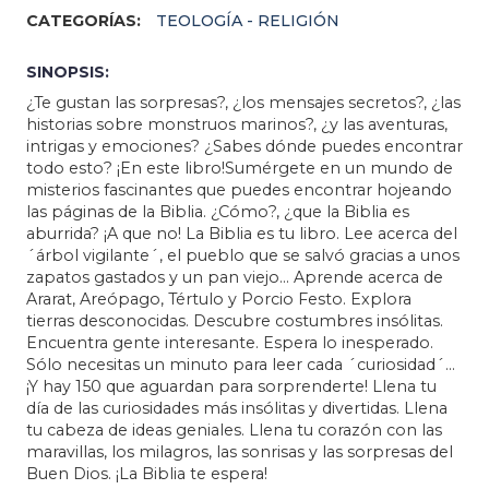
CATEGORÍAS:
TEOLOGÍA - RELIGIÓN
SINOPSIS:
¿Te gustan las sorpresas?, ¿los mensajes secretos?, ¿las
historias sobre monstruos marinos?, ¿y las aventuras,
intrigas y emociones? ¿Sabes dónde puedes encontrar
todo esto? ¡En este libro!Sumérgete en un mundo de
misterios fascinantes que puedes encontrar hojeando
las páginas de la Biblia. ¿Cómo?, ¿que la Biblia es
aburrida? ¡A que no! La Biblia es tu libro. Lee acerca del
´árbol vigilante´, el pueblo que se salvó gracias a unos
zapatos gastados y un pan viejo... Aprende acerca de
Ararat, Areópago, Tértulo y Porcio Festo. Explora
tierras desconocidas. Descubre costumbres insólitas.
Encuentra gente interesante. Espera lo inesperado.
Sólo necesitas un minuto para leer cada ´curiosidad´...
¡Y hay 150 que aguardan para sorprenderte! Llena tu
día de las curiosidades más insólitas y divertidas. Llena
tu cabeza de ideas geniales. Llena tu corazón con las
maravillas, los milagros, las sonrisas y las sorpresas del
Buen Dios. ¡La Biblia te espera!