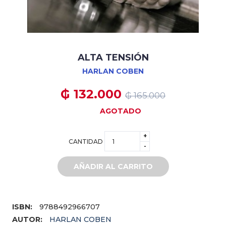
ALTA TENSIÓN
HARLAN COBEN
₲ 132.000
₲ 165.000
AGOTADO
+
CANTIDAD
-
AÑADIR AL CARRITO
ISBN:
9788492966707
AUTOR:
HARLAN COBEN