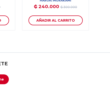
HARUKI MURAKAMI
₲ 240.000
0
₲ 300.000
O
AÑADIR AL CARRITO
ETE
me