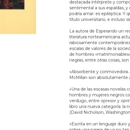
destacada intérprete y compos
sentimental a sus espaldas, y
podría amar: es epiléptica. Y 
título universitario, e incluso s
La autora de Esperando un res
literatura norteamericana actu
rabiosamente contemporánea, 
escalas de valores de la socied
de hombres «matrimoniables» 
negras, entre otras cosas, son
«Absorbente y conmovedora... 
McMillan son absolutamente au
«Una de las escasas novelas c
hombres y mujeres negros com
verdugo, entre opresor y opri
libro una nueva categoría: la
(David Nicholson, Washington
«Escrita en un lenguaje duro y
sobre una pareja de ya no ta