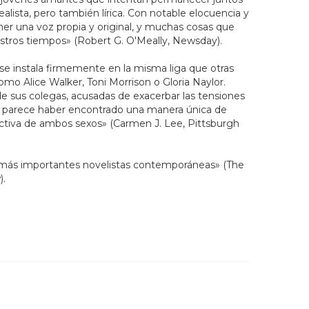
ealista, pero también lírica. Con notable elocuencia y
ner una voz propia y original, y muchas cosas que
estros tiempos» (Robert G. O'Meally, Newsday).
se instala firmemente en la misma liga que otras
omo Alice Walker, Toni Morrison o Gloria Naylor.
de sus colegas, acusadas de exacerbar las tensiones
a parece haber encontrado una manera única de
ectiva de ambos sexos» (Carmen J. Lee, Pittsburgh
s más importantes novelistas contemporáneas» (The
).