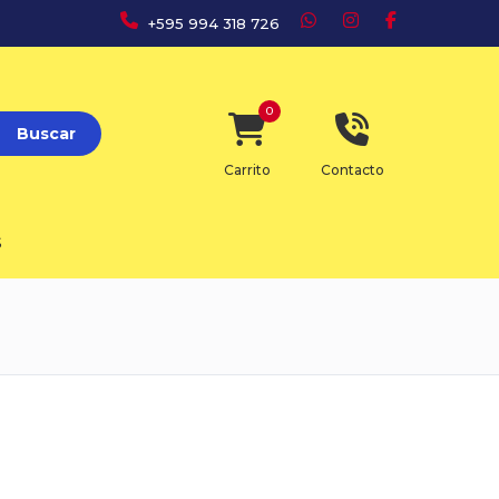
+595 994 318 726
0
Buscar
Carrito
Contacto
S