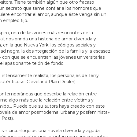
itora. Tiene también algún que otro fracaso
 un secreto que teme confiar a los hombres que
quiere encontrar el amor, aunque éste venga sin un
in empleo fijo.
piro, una de las voces más resonantes de la
al, nos brinda una historia de amor divertida y
en la que Nueva York, los códigos sociales y
ad negra, la desintegración de la familia y la escasez
con que se encuentran las jóvenes universitarias
 el apasionante telón de fondo.
intensamente realista, los personajes de Terry
ténticos» (Cleveland Plain Dealer).
ontemporáneas que describe la relación entre
o algo más que la relación entre víctima y
mido... Puede que su autora haya creado con este
 novela de amor posmoderna, urbana y posfeminista»
 Post).
 sin circunloquios, una novela divertida y aguda
n jóvenes amantes que intentan permanecer juntos