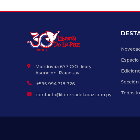
DEST
Noveda
Espacio 
Manduvirá 677 C/O´leary.
Edicion
Asunción, Paraguay.
Sección 
+595 994 318 726
Todos l
contacto@libreriadelapaz.com.py