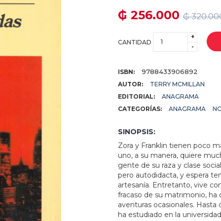
₲ 256.000
₲ 320.00
+
CANTIDAD
-
9788433906892
ISBN:
AUTOR:
TERRY MCMILLAN
EDITORIAL:
ANAGRAMA
CATEGORÍAS:
ANAGRAMA
N
SINOPSIS:
Zora y Franklin tienen poco m
uno, a su manera, quiere muc
gente de su raza y clase social
pero autodidacta, y espera ten
artesanía. Entretanto, vive co
fracaso de su matrimonio, ha o
aventuras ocasionales. Hasta 
ha estudiado en la universida