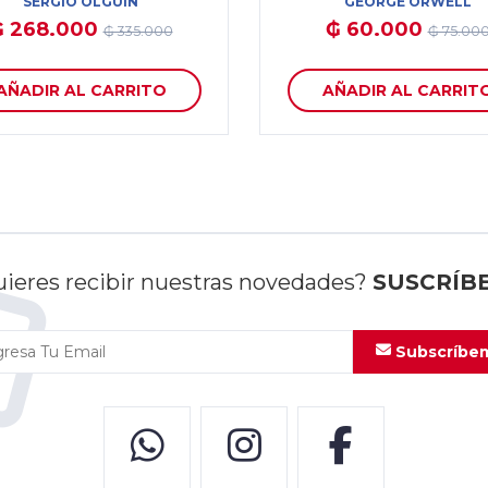
SERGIO OLGUÍN
GEORGE ORWELL
₲ 268.000
₲ 60.000
₲ 335.000
₲ 75.00
AÑADIR AL CARRITO
AÑADIR AL CARRIT
ieres recibir nuestras novedades?
SUSCRÍB
Subscríbe