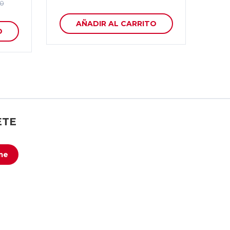
00
AÑADIR AL CARRITO
O
ETE
me