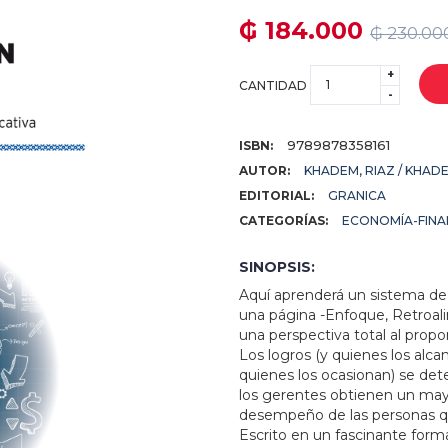
₲ 184.000
₲ 230.00
+
CANTIDAD
-
9789878358161
ISBN:
AUTOR:
KHADEM, RIAZ / KHADE
EDITORIAL:
GRANICA
CATEGORÍAS:
ECONOMÍA-FINA
SINOPSIS:
Aquí aprenderá un sistema de 
una página -Enfoque, Retroali
una perspectiva total al propo
Los logros (y quienes los alca
quienes los ocasionan) se de
los gerentes obtienen un may
desempeño de las personas qu
Escrito en un fascinante format