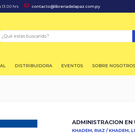
 13:00 hrs
contacto@libreriadelapaz.com.py
IAL
DISTRIBUIDORA
EVENTOS
SOBRE NOSOTRO
ADMINISTRACION EN 
KHADEM, RIAZ / KHADEM, L