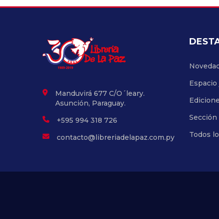
DEST
Noveda
Espacio 
Manduvirá 677 C/O´leary.
Edicion
Asunción, Paraguay.
Sección 
+595 994 318 726
Todos l
contacto@libreriadelapaz.com.py