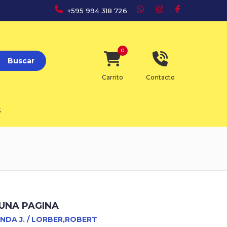
+595 994 318 726
0
Buscar
Carrito
Contacto
S
UNA PAGINA
INDA J. / LORBER,ROBERT