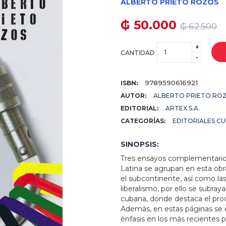
ALBERTO PRIETO ROZOS
₲ 50.000
₲ 62.500
+
CANTIDAD
-
9789590616921
ISBN:
AUTOR:
ALBERTO PRIETO RO
EDITORIAL:
ARTEX S.A.
CATEGORÍAS:
EDITORIALES C
SINOPSIS:
Tres ensayos complementarios 
Latina se agrupan en esta obra
el subcontinente, así como la
liberalismo, por ello se subray
cubana, donde destaca el proc
Además, en estas páginas se e
énfasis en los más recientes 